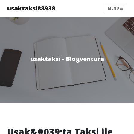
usaktaksi88938
MENU
usaktaksi - Blogventura
Uşak&#039;ta Taksi ile